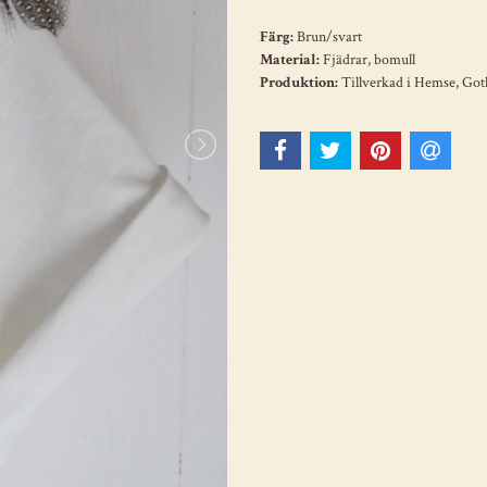
Färg:
Brun/svart
Material:
Fjädrar, bomull
Produktion:
Tillverkad i Hemse, Got