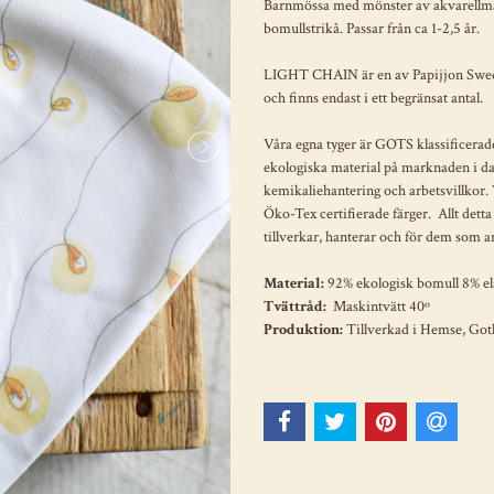
Barnmössa med mönster av akvarellmål
bomullstrikå. Passar från ca 1-2,5 år.
LIGHT CHAIN är en av Papijjon Swede
och finns endast i ett begränsat antal.
Våra egna tyger är GOTS klassificerade
ekologiska material på marknaden i dag
kemikaliehantering och arbetsvillkor.
Öko-Tex certifierade färger. Allt detta
tillverkar, hanterar och för dem som 
Material:
92% ekologisk bomull 8% e
Tvättråd:
Maskintvätt 40º
Produktion:
Tillverkad i Hemse, Go