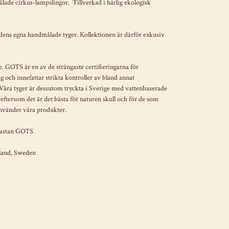
ade cirkus-lampslingor. Tillverkad i härlig ekologisk
ns egna handmålade tyger. Kollektionen är därför exkusiv
. GOTS är en av de strängaste certifieringarna för
 och innefattar strikta kontroller av bland annat
 Våra tyger är dessutom tryckta i Sverige med vattenbaserade
 eftersom det är det bästa för naturen skull och för de som
använder våra produkter.
lastan GOTS
tland, Sweden