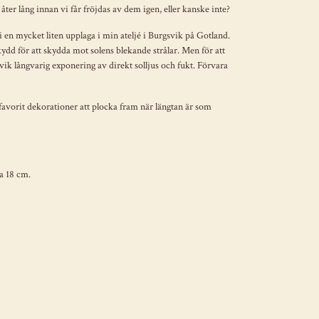
åter lång innan vi får fröjdas av dem igen, eller kanske inte?
i en mycket liten upplaga i min ateljé i Burgsvik på Gotland.
 för att skydda mot solens blekande strålar. Men för att
vik långvarig exponering av direkt solljus och fukt. Förvara
 favorit dekorationer att plocka fram när längtan är som
a 18 cm.