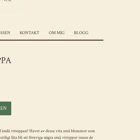
SSEN
KONTAKT
OM MIG
BLOGG
PPA
l ändå vitsippan? Havet av dessa vita små blommor som
jligt låta bli att föreviga några små vitsippor innan de