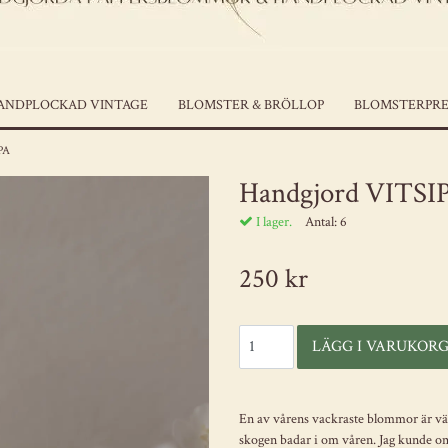
ANDPLOCKAD VINTAGE
BLOMSTER & BRÖLLOP
BLOMSTERPRE
PPA
Handgjord VITSI
I lager.
Antal:
6
250 kr
En av vårens vackraste blommor är vä
skogen badar i om våren. Jag kunde omö