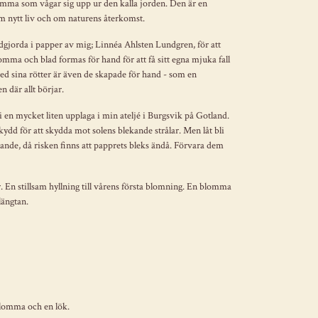
lomma som vågar sig upp ur den kalla jorden. Den är en
om nytt liv och om naturens återkomst.
gjorda i papper av mig; Linnéa Ahlsten Lundgren, för att
lomma och blad formas för hand för att få sitt egna mjuka fall
med sina rötter är även de skapade för hand - som en
 där allt börjar.
i en mycket liten upplaga i min ateljé i Burgsvik på Gotland.
 för att skydda mot solens blekande strålar. Men låt bli
 likande, då risken finns att papprets bleks ändå. Förvara dem
 En stillsam hyllning till vårens första blomning. En blomma
 längtan.
lomma och en lök.