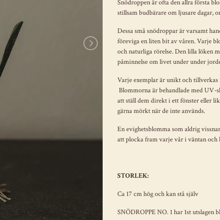
Snödroppen är ofta den allra första b
stillsam budbärare om ljusare dagar, 
Dessa små snödroppar är varsamt hand
föreviga en liten bit av våren. Varje b
och naturliga rörelse. Den lilla löken 
påminnelse om livet under under jorden
Varje exemplar är unikt och tillverkas 
Blommorna är behandlade med UV-skydd
att ställ dem direkt i ett fönster eller
gärna mörkt när de inte används.
En evighetsblomma som aldrig vissnar.
att plocka fram varje vår i väntan och
STORLEK:
Ca 17 cm hög och kan stå själv
SNÖDROPPE NO. 1 har 1st utslagen b