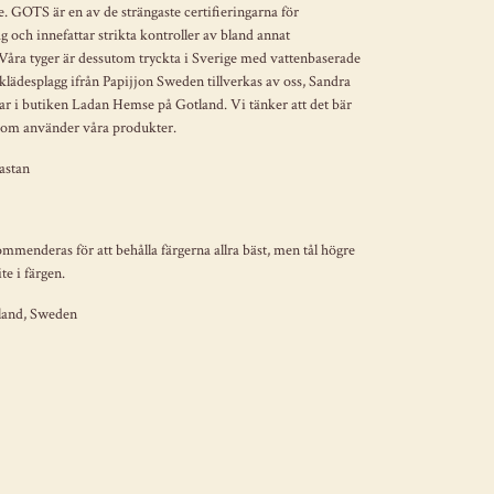
. GOTS är en av de strängaste certifieringarna för
 och innefattar strikta kontroller av bland annat
 Våra tyger är dessutom tryckta i Sverige med vattenbaserade
klädesplagg ifrån Papijjon Sweden tillverkas av oss, Sandra
ittar i butiken Ladan Hemse på Gotland. Vi tänker att det bär
r som använder våra produkter.
lastan
menderas för att behålla färgerna allra bäst, men tål högre
te i färgen.
tland, Sweden