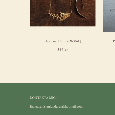
Halsband LILJEKONVALJ
P
349 kr
KONTAKTA MIG:
linnea_ahlstenlundgren@hotmail.com