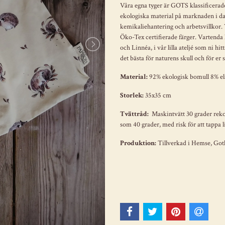
Våra egna tyger är GOTS klassificerade
ekologiska material på marknaden i dag
kemikaliehantering och arbetsvillkor.
Öko-Tex certifierade färger. Vartenda 
och Linnéa, i vår lilla ateljé som ni h
det bästa för naturens skull och för e
Material:
92% ekologisk bomull 8% e
Storlek:
35x35 cm
Tvättråd:
Maskintvätt 30 grader rekom
som 40 grader, med risk för att tappa li
Produktion:
Tillverkad i Hemse, Go