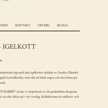
SSEN
KONTAKT
OM MIG
BLOGG
- IGELKOTT
r.
ta mönstrade tyg med små igelkottar målade av Sandra Olander
gisk bomullstrikå, som tåls att både sugas och att tvättas på.
band.
N RABBIS" så har vi inspirerats av de gotländska skogarna
 så ofta dyker på i vår vardag. Kollektionen är exklusiv och