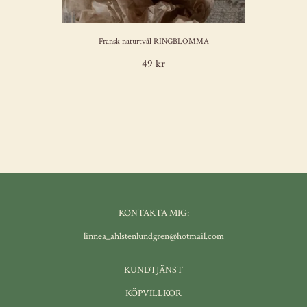
Fransk naturtvål RINGBLOMMA
49 kr
KONTAKTA MIG:
linnea_ahlstenlundgren@hotmail.com
KUNDTJÄNST
KÖPVILLKOR