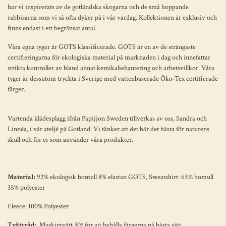
har vi inspirerats av de gotländska skogarna och de små hoppande
rabbisarna som vi så ofta dyker på i vår vardag. Kollektionen är exklusiv och
finns endast i ett begränsat antal.
Våra egna tyger är GOTS klassificerade. GOTS är en av de strängaste
certifieringarna för ekologiska material på marknaden i dag och innefattar
strikta kontroller av bland annat kemikaliehantering och arbetsvillkor. Våra
tyger är dessutom tryckta i Sverige med vattenbaserade Öko-Tex certifierade
färger.
Vartenda klädesplagg ifrån Papijjon Sweden tillverkas av oss, Sandra och
Linnéa, i vår ateljé på Gotland. Vi tänker att det bär det bästa för naturens
skull och för er som använder våra produkter.
Material:
92% ekologisk bomull 8% elastan GOTS, Sweatshirt: 65% bomull
35% polyester
Fleece: 100% Polyester
Tvättråd:
Maskintvätt 30º för att behålla färgerna på bästa sätt