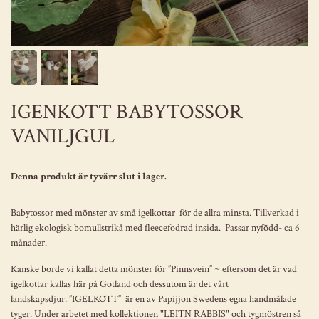
IGENKOTT BABYTOSSOR
VANILJGUL
Denna produkt är tyvärr slut i lager.
Babytossor med mönster av små igelkottar för de allra minsta. Tillverkad i
härlig ekologisk bomullstrikå med fleecefodrad insida. Passar nyfödd- ca 6
månader.
Kanske borde vi kallat detta mönster för ”Pinnsvein” ~ eftersom det är vad
igelkottar kallas här på Gotland och dessutom är det vårt
landskapsdjur.
”IGELKOTT”
är en av Papijjon Swedens egna handmålade
tyger. Under arbetet med kollektionen "LEITN RABBIS" och tygmöstren så