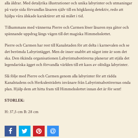
alla åldrar. Med detaljrika illustrationer och unika labyrinter och utmaningar
på varje sida förvandlas läsaren själv till en högklassig detektiv, redo att
hjälpa våra älskade karaktärer att nå målet i tid.
Tillsammans med vännerna Pierre och Carmen löser läsaren nya gåtor och
spännande uppdrag längs vägen till det magiska Himmelsslottet.
Pierre och Carmen har rest till Kanalstaden för att delta i karnevalen och se
det berömda Labyrintägget. Men de inser snabbt att något inte är som det
ska. Den ökända organisationen Labyrintsabotörerna planerar att stjäla det
legendariska ägget och förvandla världen till ett kaos av olösliga labyrinter.
Slå följe med Pierre och Carmen genom alla labyrinter för att rädda
Kanalstadens och Herkulesträdets invånare från Labyrintsabotörernas onda
plan. Hjälp dem att hitta fram till Himmelsslottet innan det är för sent!
STORLEK:
H: 37,5 cm B: 28 cm