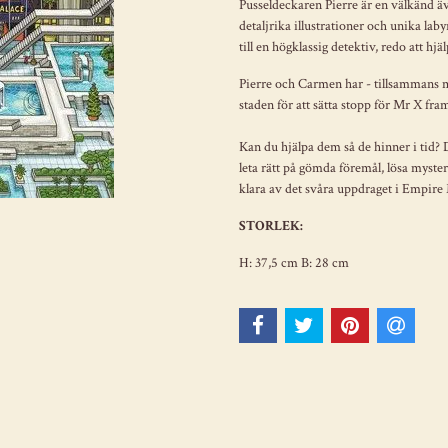
Pusseldeckaren Pierre är en välkänd äve
detaljrika illustrationer och unika lab
till en högklassig detektiv, redo att hjä
Pierre och Carmen har - tillsammans me
staden för att sätta stopp för Mr X fr
Kan du hjälpa dem så de hinner i tid?
leta rätt på gömda föremål, lösa myster
klara av det svåra uppdraget i Empir
STORLEK:
H: 37,5 cm B: 28 cm