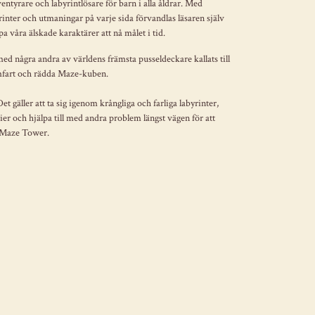
ntyrare och labyrintlösare för barn i alla åldrar. Med
yrinter och utmaningar på varje sida förvandlas läsaren själv
lpa våra älskade karaktärer att nå målet i tid.
d några andra av världens främsta pusseldeckare kallats till
amfart och rädda Maze-kuben.
Det gäller att ta sig igenom krångliga och farliga labyrinter,
ier och hjälpa till med andra problem längst vägen för att
e Maze Tower.